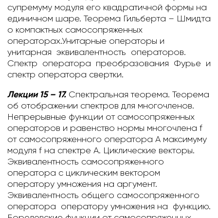
супремуму модуля его квадратичной формы на
единичном шаре. Теорема Гильберта – Шмидта
о компактных самосопряженных
операторах.Унитарные операторы и
унитарная эквивалентность операторов.
Спектр оператора преобразования Фурье и
спектр оператора свертки.
Лекции 15 – 17.
Спектральная теорема.
Теорема
об отображении спектров для многочленов.
Непрерывные функции от самосопряженных
операторов и равенство нормы многочлена f
от самосопряженного оператора A максимуму
модуля f на спектре A. Циклические векторы.
Эквивалентность самосопряженного
оператора с циклическим вектором
оператору умножения на аргумент.
Эквивалентность общего самосопряженного
оператора оператору умножения на функцию.
Борелевские функции от самосопряженных